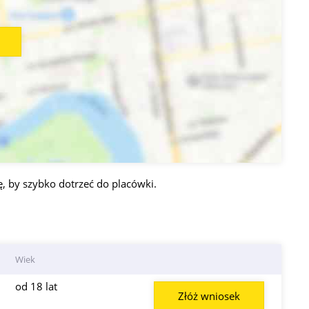
, by szybko dotrzeć do placówki.
Wiek
od 18 lat
Złóż wniosek