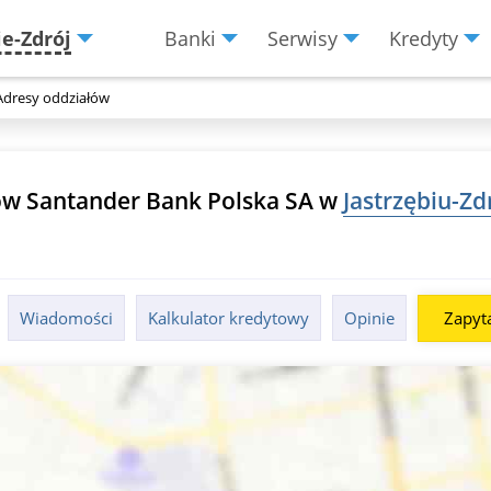
ie-Zdrój
Banki
Serwisy
Kredyty
Menu
Burger
Adresy oddziałów
ów Santander Bank Polska SA w
Jastrzębiu-Zd
Wiadomości
Kalkulator kredytowy
Opinie
Zapyta