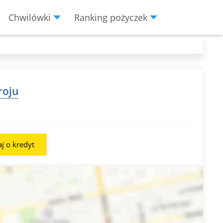
Chwilówki
Ranking pożyczek
roju
j o kredyt