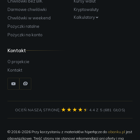
Chwilówki bez BIK
Kursy walut
Darmowe chwilówki
Kryptowaluty
Kalkulatory
Chwilówki w weekend
Pożyczki ratalne
Pożyczki na konto
Kontakt
O projekcie
Kontakt
OCEŃ NASZĄ STRONĘ:
4.4 Z 5 (681 GŁOS)
© 2016–2026 Przy korzystaniu z materiałów hiperłącze do
obanku.pl
jest
obowiązkowe. Treść strony nie stanowi rekomendacji ani oferty i ma