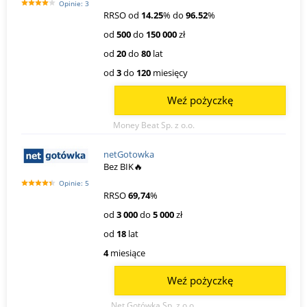
Opinie: 3
RRSO od
14.25
% do
96.52
%
od
500
do
150 000
zł
od
20
do
80
lat
od
3
do
120
miesięcy
Weź pożyczkę
Money Beat Sp. z o.o.
netGotowka
Bez BIK🔥
Opinie: 5
RRSO
69,74
%
od
3 000
do
5 000
zł
od
18
lat
4
miesiące
Weź pożyczkę
Net Gotówka Sp. z o.o.