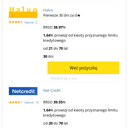
Halvo
Pierwsze 30 dni za d🔥
Opinie: 2
RRSO
38.97
%
1,64
% prowizji od kwoty przyznanego limitu
kredytowego
od
21
do
70
lat
30
dni
Weź pożyczkę
Fincard sp. z o.o.
Net Credit
RRSO
39.55
%
Opinie: 10
1,64
% prowizji od kwoty przyznanego limitu
kredytowego
od
20
do
70
lat