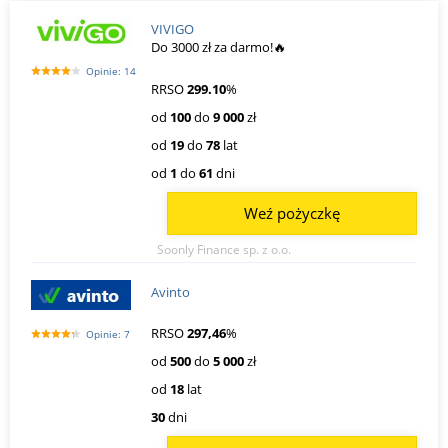
VIVIGO
Do 3000 zł za darmo!🔥
Opinie: 14
RRSO
299.10
%
od
100
do
9 000
zł
od
19
do
78
lat
od
1
do
61
dni
Weź pożyczkę
Soonly Finance sp. z o.o.
Avinto
RRSO
297,46
%
Opinie: 7
od
500
do
5 000
zł
od
18
lat
30
dni