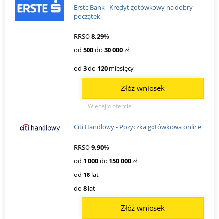
Erste Bank - Kredyt gotówkowy na dobry
początek
RRSO
8,29
%
od
500
do
30 000
zł
od
3
do
120
miesięcy
Złóż wniosek
Więcej o ofercie
Citi Handlowy - Pożyczka gotówkowa online
RRSO
9.90
%
od
1 000
do
150 000
zł
od
18
lat
do
8
lat
Złóż wniosek