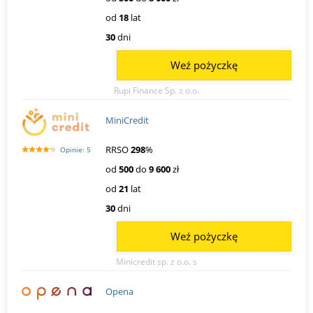
od
18
lat
30
dni
Weź pożyczkę
Rupi Finance Sp. z o.o.
MiniCredit
RRSO
298
%
Opinie: 5
od
500
do
9 600
zł
od
21
lat
30
dni
Weź pożyczkę
Minicredit sp. z o.o. s
Opena