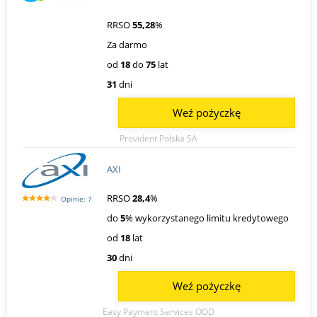
RRSO
55,28
%
Za darmo
od
18
do
75
lat
31
dni
Weź pożyczkę
Provident Polska SA
AXI
RRSO
28,4
%
Opinie: 7
do
5
% wykorzystanego limitu kredytowego
od
18
lat
30
dni
Weź pożyczkę
Easy Payment Services OOD