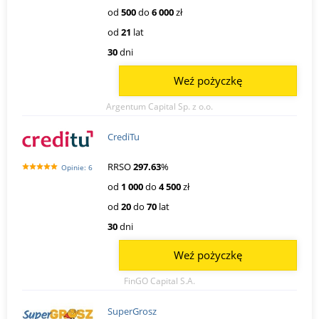
od
500
do
6 000
zł
od
21
lat
30
dni
Weź pożyczkę
Argentum Capital Sp. z o.o.
CrediTu
RRSO
297.63
%
Opinie: 6
od
1 000
do
4 500
zł
od
20
do
70
lat
30
dni
Weź pożyczkę
FinGO Capital S.A.
SuperGrosz