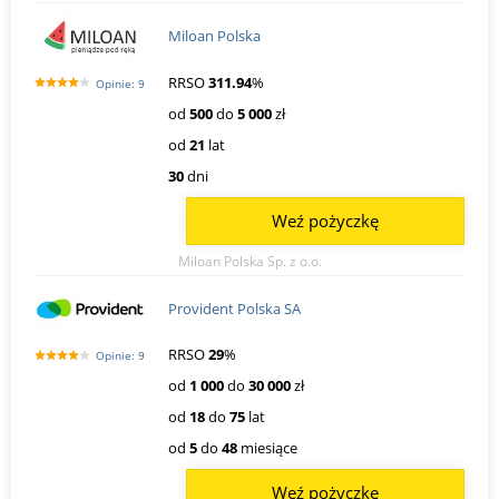
Miloan Polska
RRSO
311.94
%
Opinie: 9
od
500
do
5 000
zł
od
21
lat
30
dni
Weź pożyczkę
Miloan Polska Sp. z o.o.
Provident Polska SA
RRSO
29
%
Opinie: 9
od
1 000
do
30 000
zł
od
18
do
75
lat
od
5
do
48
miesiące
Weź pożyczkę