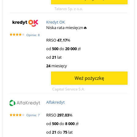
Talaros Sp. z o.o.
Kredyt OK
Niska rata miesięczn🔥
Opinie: 8
RRSO
47,17
%
od
500
do
20 000
zł
od
21
lat
24
miesięcy
Weź pożyczkę
Capital Service S.A.
Alfakredyt
RRSO
297,03
%
Opinie: 7
od
500
do
8 000
zł
od
21
do
75
lat