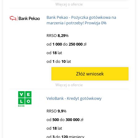
Więcej o ofercie
Bank Pekao - Pożyczka gotówkowa na
marzenia i potrzeby! Prowizja 0%
RRSO
8,29
%
od
1 000
do
250 000
zł
od
18
lat
od
1
do
10
lat
Złóż wniosek
Więcej o ofercie
VeloBank - Kredyt gotówkowy
RRSO
9,9
%
od
500
do
300 000
zł
od
18
lat
od
3
do
120
miesięcy