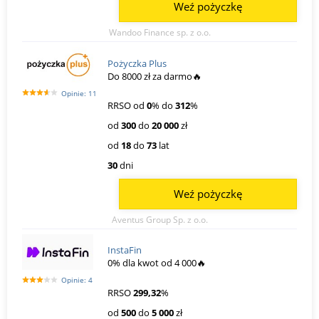
Weź pożyczkę
Wandoo Finance sp. z o.o.
Pożyczka Plus
Do 8000 zł za darmo🔥
Opinie: 11
RRSO od
0
% do
312
%
od
300
do
20 000
zł
od
18
do
73
lat
30
dni
Weź pożyczkę
Aventus Group Sp. z o.o.
InstaFin
0% dla kwot od 4 000🔥
Opinie: 4
RRSO
299,32
%
od
500
do
5 000
zł