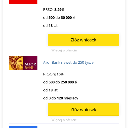
RRSO:
8,29
%
od
500
do
30 000
zł
od
18
lat
Złóż wniosek
Więcej o ofercie
Alior Bank nawet do 250 tys. zł
RRSO
9,15
%
od
500
do
250 000
zł
od
18
lat
od
3
do
120
miesięcy
Złóż wniosek
Więcej o ofercie