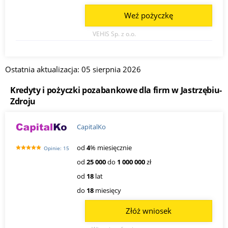
Weź pożyczkę
VEHIS Sp. z o.o.
Ostatnia aktualizacja: 05 sierpnia 2026
Kredyty i pożyczki pozabankowe dla firm w Jastrzębiu-
Zdroju
CapitalKo
od
4
% miesięcznie
Opinie: 15
od
25 000
do
1 000 000
zł
od
18
lat
do
18
miesięcy
Złóż wniosek