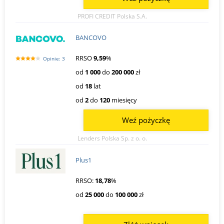
PROFI CREDIT Polska S.A.
BANCOVO
RRSO
9,59
%
Opinie: 3
od
1 000
do
200 000
zł
od
18
lat
od
2
do
120
miesięcy
Weź pożyczkę
Lenders Polska Sp. z o. o.
Plus1
RRSO:
18,78
%
od
25 000
do
100 000
zł