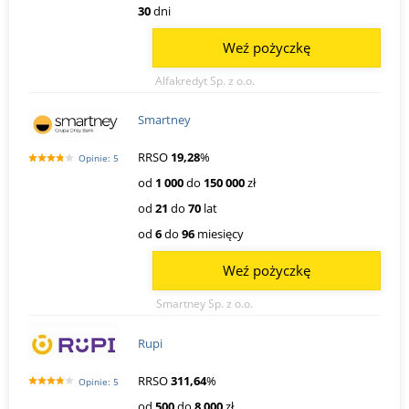
30
dni
Weź pożyczkę
Alfakredyt Sp. z o.o.
Smartney
RRSO
19,28
%
Opinie: 5
od
1 000
do
150 000
zł
od
21
do
70
lat
od
6
do
96
miesięcy
Weź pożyczkę
Smartney Sp. z o.o.
Rupi
RRSO
311,64
%
Opinie: 5
od
500
do
8 000
zł