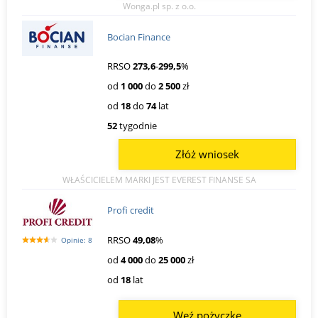
Wonga.pl sp. z o.o.
Bocian Finance
RRSO
273,6
-
299,5
%
od
1 000
do
2 500
zł
od
18
do
74
lat
52
tygodnie
Złóż wniosek
WŁAŚCICIELEM MARKI JEST EVEREST FINANSE SA
Profi credit
RRSO
49,08
%
Opinie: 8
od
4 000
do
25 000
zł
od
18
lat
Weź pożyczkę