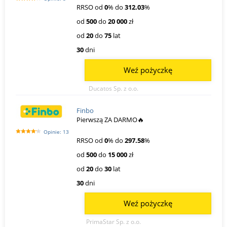
RRSO od
0
% do
312.03
%
od
500
do
20 000
zł
od
20
do
75
lat
30
dni
Weź pożyczkę
Ducatos Sp. z o.o.
Finbo
Pierwszą ZA DARMO🔥
Opinie: 13
RRSO od
0
% do
297.58
%
od
500
do
15 000
zł
od
20
do
30
lat
30
dni
Weź pożyczkę
PrimaStar Sp. z o.o.