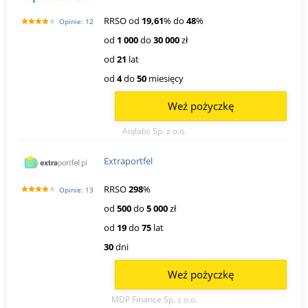
RRSO od
19,61
% do
48
%
Opinie: 12
od
1 000
do
30 000
zł
od
21
lat
od
4
do
50
miesięcy
Weź pożyczkę
Aiqlabs Sp. z o.o.
Extraportfel
RRSO
298
%
Opinie: 13
od
500
do
5 000
zł
od
19
do
75
lat
30
dni
Weź pożyczkę
MDP Finance Sp. z o.o.