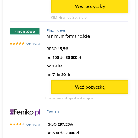
Weź pożyczkę
KIM Finance Sp. z o.o.
Finansowo
Minimum formalności🔥
Opinie: 3
RRSO
15,5
%
od
100
do
30 000
zł
od
18
lat
od
7
do
30
dni
Weź pożyczkę
Finansowo.pl Spółka Akcyjna
Feniko
RRSO
297.33
%
Opinie: 5
od
300
do
7 000
zł