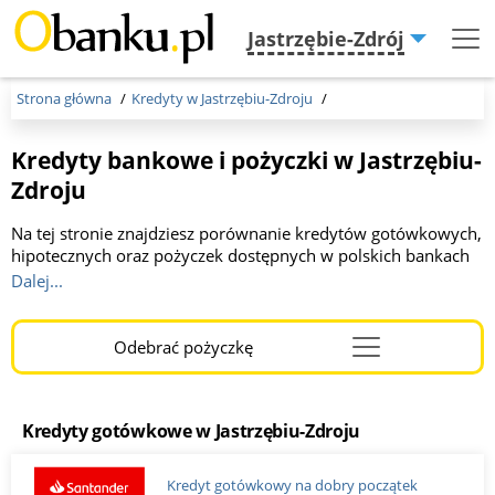
Jastrzębie-Zdrój
Menu
Burger
Strona główna
Kredyty w Jastrzębiu-Zdroju
Kredyty bankowe i pożyczki w Jastrzębiu-
Zdroju
Na tej stronie znajdziesz porównanie kredytów gotówkowych,
hipotecznych oraz pożyczek dostępnych w polskich bankach
w Jastrzębiu-Zdroju w 2026 roku. Prezentujemy aktualne
Dalej...
oferty banków i firm pożyczkowych. Pomagamy wybrać
najlepszą opcję finansowania dopasowaną do Twoich
potrzeb. Kwota do 300 000 zł, okres kredytowania od 1 do 10
Odebrać pożyczkę
Menu
lat.
Burger
Kredyty gotówkowe w Jastrzębiu-Zdroju
Kredyt gotówkowy na dobry początek