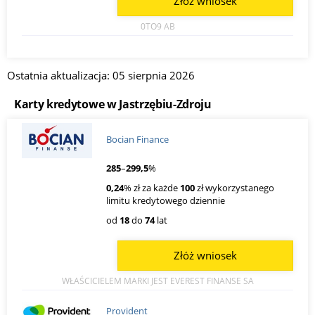
Złóż wniosek
0TO9 AB
Ostatnia aktualizacja: 05 sierpnia 2026
Karty kredytowe w Jastrzębiu-Zdroju
Bocian Finance
285
–
299,5
%
0,24
% zł za każde
100
zł wykorzystanego
limitu kredytowego dziennie
od
18
do
74
lat
Złóż wniosek
WŁAŚCICIELEM MARKI JEST EVEREST FINANSE SA
Provident