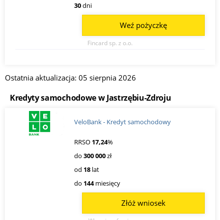
30
dni
Weź pożyczkę
Fincard sp. z o.o.
Ostatnia aktualizacja: 05 sierpnia 2026
Kredyty samochodowe w Jastrzębiu-Zdroju
VeloBank - Kredyt samochodowy
RRSO
17,24
%
do
300 000
zł
od
18
lat
do
144
miesięcy
Złóż wniosek