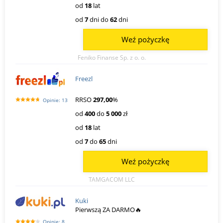
od
18
lat
od
7
dni do
62
dni
Weź pożyczkę
Feniko Finanse Sp. z o. o.
Freezl
RRSO
297,00
%
Opinie: 13
od
400
do
5 000
zł
od
18
lat
od
7
do
65
dni
Weź pożyczkę
TAMGACOM LLC
Kuki
Pierwszą ZA DARMO🔥
Opinie: 8