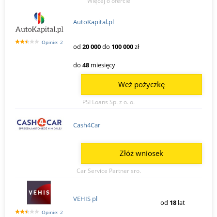
Więcej o ofercie
AutoKapital.pl
Opinie: 2
od
20 000
do
100 000
zł
do
48
miesięcy
Weź pożyczkę
PSFLoans Sp. z o. o.
Cash4Car
Złóż wniosek
Car Service Partner sro.
VEHIS pl
od
18
lat
Opinie: 2