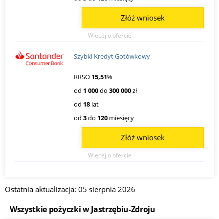
Złóż wniosek
Więcej o ofercie
Szybki Kredyt Gotówkowy
RRSO
15,51
%
od
1 000
do
300 000
zł
od
18
lat
od
3
do
120
miesięcy
Złóż wniosek
Więcej o ofercie
Ostatnia aktualizacja: 05 sierpnia 2026
Wszystkie pożyczki w Jastrzębiu-Zdroju