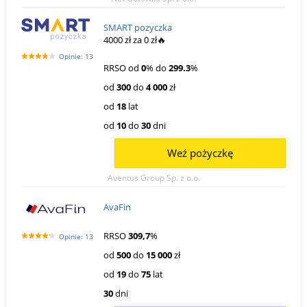
SMART pozyczka
4000 zł za 0 zł🔥
Opinie: 13
RRSO od
0
% do
299.3
%
od
300
do
4 000
zł
od
18
lat
od
10
do
30
dni
Weź pożyczkę
Aventus Group Sp. z o.o.
AvaFin
RRSO
309,7
%
Opinie: 13
od
500
do
15 000
zł
od
19
do
75
lat
30
dni