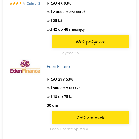
RRSO
47,03
%
Opinie: 3
od
2 000
do
25 000
zł
od
25
lat
od
42
do
48
miesięcy
Weź pożyczkę
Paytree SA
Eden Finance
RRSO
297,53
%
od
500
do
5 000
zł
od
18
do
75
lat
30
dni
Złóż wniosek
Eden Finance Sp. z o.o.