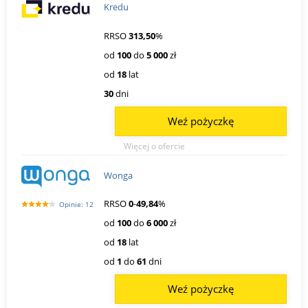
Kredu
RRSO
313,50
%
od
100
do
5 000
zł
od
18
lat
30
dni
Weź pożyczkę
Więcej o ofercie
Wonga
RRSO
0
-
49,84
%
Opinie: 12
od
100
do
6 000
zł
od
18
lat
od
1
do
61
dni
Weź pożyczkę