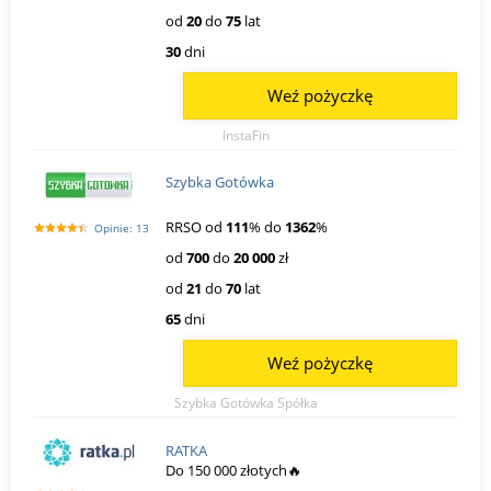
od
20
do
75
lat
30
dni
Weź pożyczkę
InstaFin
Szybka Gotówka
RRSO od
111
% do
1362
%
Opinie: 13
od
700
do
20 000
zł
od
21
do
70
lat
65
dni
Weź pożyczkę
Szybka Gotówka Spółka
RATKA
Do 150 000 złotych🔥