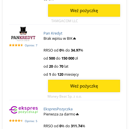
Weź pożyczkę
TAMGACOM LLC
Pan Kredyt
Brak wpisu w BIK🔥
Opinie: 7
RRSO od
0
% do
34.97
%
od
500
do
150 000
zł
od
20
do
70
lat
od
1
do
120
miesięcy
Weź pożyczkę
Money Beat Sp. z o.o.
EkspresPozyczka
Pierwsza za darmo🔥
Opinie: 5
RRSO od
0
% do
311.74
%