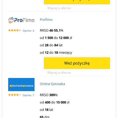
Więcej o ofercie
Profimo
RRSO
46
-
55,1
%
Opinie: 4
od
1 500
do
12 000
zł
od
28
do
84
lat
od
12
do
18
miesięcy
Weź pożyczkę
Więcej o ofercie
Online Gotowka
RRSO
389
%
Opinie: 7
od
400
do
15 000
zł
od
18
lat
65
dni