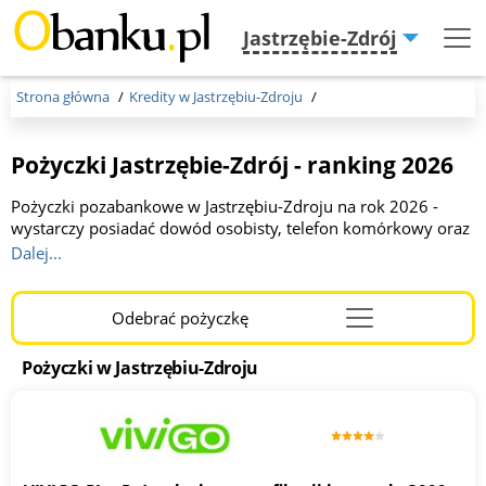
Jastrzębie-Zdrój
Menu
Burger
Strona główna
Kredity w Jastrzębiu-Zdroju
Pożyczki Jastrzębie-Zdrój - ranking 2026
Pożyczki pozabankowe w Jastrzębiu-Zdroju na rok 2026 -
wystarczy posiadać dowód osobisty, telefon komórkowy oraz
posiadać konto w banku. Firmy pożyczkowe, w
Dalej...
przeciwieństwie do banków, akceptują wnioski Klientów o
niskich zarobkach, a w części z nich pieniądze otrzymają także
zadłużeni albo osoby z negatywną historię kredytową.
Odebrać pożyczkę
Menu
Pożyczki pozabankowe Jastrzębie-Zdrój to w pełni kredyt
Burger
online, są jednak dostępne także w stacjonarnych
Pożyczki w Jastrzębiu-Zdroju
placówkach.