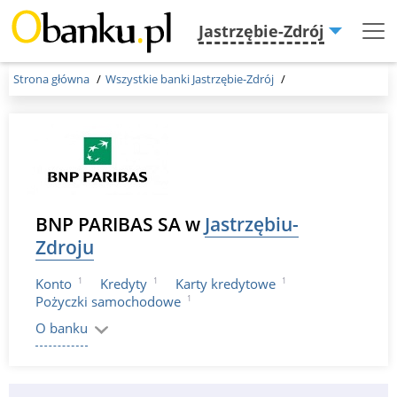
Jastrzębie-Zdrój
Menu
Burger
Strona główna
Wszystkie banki Jastrzębie-Zdrój
BNP PARIBAS SA w
Jastrzębiu-
Zdroju
1
1
1
Konto
Kredyty
Karty kredytowe
1
Pożyczki samochodowe
O banku