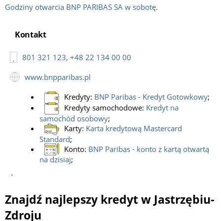
Godziny otwarcia BNP PARIBAS SA w sobotę.
Kontakt
801 321 123, +48 22 134 00 00
www.bnpparibas.pl
Kredyty:
BNP Paribas - Kredyt Gotowkowy
;
Kredyty samochodowe:
Kredyt na
samochód osobowy
;
Karty:
Karta kredytową Mastercard
Standard
;
Konto:
BNP Paribas - konto z kartą otwartą
na dzisiaj
;
`
Znajdź najlepszy kredyt w Jastrzębiu-
Zdroju